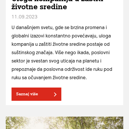
životne sredine
11.09.2023
U današnjem svetu, gde se brzina promena i
globalni izazovi konstantno povećavaju, uloga
kompanija u zaštiti životne sredine postaje od
suštinskog značaja. Više nego ikada, poslovni
sektor je svestan svog uticaja na planetu i
prepoznaje da poslovna održivost ide ruku pod
ruku sa očuvanjem životne sredine.
Saznaj više