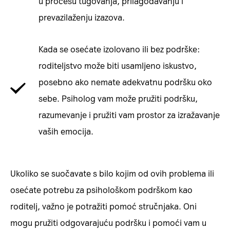
u procesu tugovanja, prilagođavanju i
prevazilaženju izazova.
Kada se osećate izolovano ili bez podrške:
roditeljstvo može biti usamljeno iskustvo,
posebno ako nemate adekvatnu podršku oko
sebe. Psiholog vam može pružiti podršku,
razumevanje i pružiti vam prostor za izražavanje
vaših emocija.
Ukoliko se suočavate s bilo kojim od ovih problema ili
osećate potrebu za psihološkom podrškom kao
roditelj, važno je potražiti pomoć stručnjaka. Oni
mogu pružiti odgovarajuću podršku i pomoći vam u