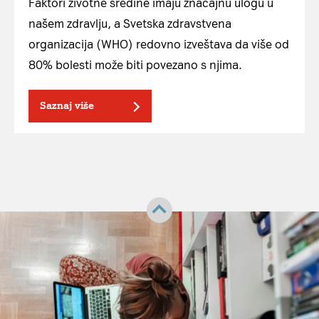
Faktori životne sredine imaju značajnu ulogu u
našem zdravlju, a Svetska zdravstvena
organizacija (WHO) redovno izveštava da više od
80% bolesti može biti povezano s njima.
Saznaj više