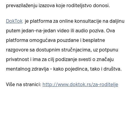
prevazilaženju izazova koje roditeljstvo donosi.
DokTok
je platforma za online konsultacije na daljinu
putem jedan-na-jedan video ili audio poziva. Ova
platforma omogućava pouzdane i besplatne
razgovore sa dostupnim stručnjacima, uz potpunu
privatnost i ima za cilj podizanje svesti o značaju
mentalnog zdravlja – kako pojedinca, tako i društva.
Više na stranici:
http://www.doktok.rs/za-roditelje