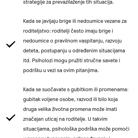
strategije za prevazilaženje tih situacija.
Kada se javljaju brige ili nedoumice vezane za
roditeljstvo: roditelji često imaju brige i
nedoumice o pravilnom vaspitanju, razvoju
deteta, postupanju u određenim situacijama
itd. Psiholozi mogu pružiti stručne savete i
podršku u vezi sa ovim pitanjima.
Kada se suočavate s gubitkom ili promenama:
gubitak voljene osobe, razvod ili bilo koja
druga velika životna promena može imati
značajan uticaj na roditelje. U takvim
situacijama, psihološka podrška može pomoći