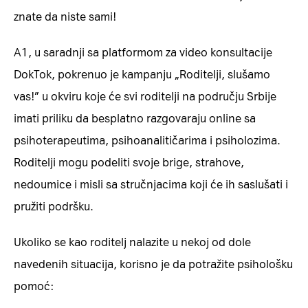
znate da niste sami!
A1, u saradnji sa platformom za video konsultacije
DokTok, pokrenuo je kampanju „Roditelji, slušamo
vas!” u okviru koje će svi roditelji na području Srbije
imati priliku da besplatno razgovaraju online sa
psihoterapeutima, psihoanalitičarima i psiholozima.
Roditelji mogu podeliti svoje brige, strahove,
nedoumice i misli sa stručnjacima koji će ih saslušati i
pružiti podršku.
Ukoliko se kao roditelj nalazite u nekoj od dole
navedenih situacija, korisno je da potražite psihološku
pomoć: