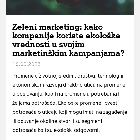
Zeleni marketing: kako
kompanije koriste ekološke
vrednosti u svojim
marketinškim kampanjama?
19.09.2023
Promene u životnoj sredini, društvu, tehnologiji i
ekonomskom razvoju direktno utiču na promene
u poslovanju, kao i na promene u potrebama i
željama potrošača. Ekološke promene i svest
potrošača o uticaju koji mogu imati na zagađenje
ili očuvanje okoline stvorili su segment
potrošača koji su ekološki odgovorni.