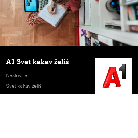
A1 Svet kakav želiš
Naslovna
Svet kakav želiš
Vesti