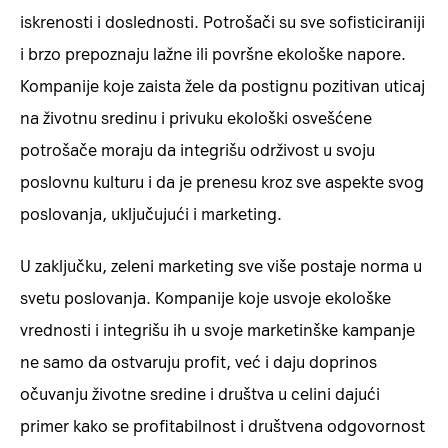
iskrenosti i doslednosti. Potrošači su sve sofisticiraniji
i brzo prepoznaju lažne ili površne ekološke napore.
Kompanije koje zaista žele da postignu pozitivan uticaj
na životnu sredinu i privuku ekološki osvešćene
potrošače moraju da integrišu održivost u svoju
poslovnu kulturu i da je prenesu kroz sve aspekte svog
poslovanja, uključujući i marketing.
U zaključku, zeleni marketing sve više postaje norma u
svetu poslovanja. Kompanije koje usvoje ekološke
vrednosti i integrišu ih u svoje marketinške kampanje
ne samo da ostvaruju profit, već i daju doprinos
očuvanju životne sredine i društva u celini dajući
primer kako se profitabilnost i društvena odgovornost