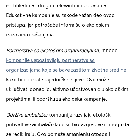
sertifikatima i drugim relevantnim podacima.
Edukativne kampanje su takođe važan deo ovog
pristupa, jer potrošače informišu o ekološkim
izazovima i rešenjima.
Partnerstva sa ekološkim organizacijama:
mnoge
kompanije uspostavljaju partnerstva sa
organizacijama koje se bave zaštitom životne sredine
kako bi podržale zajedničke ciljeve. Ovo može
uključivati donacije, aktivno učestvovanje u ekološkim
projektima ili podršku za ekološke kampanje.
Održive ambalaže:
kompanije razvijaju ekološki
prihvatljive ambalaže koje su biorazgradive ili mogu da
se recikliraju. Ovo pomaže smanjenju otpada i