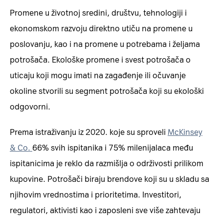
Promene u životnoj sredini, društvu, tehnologiji i
ekonomskom razvoju direktno utiču na promene u
poslovanju, kao i na promene u potrebama i željama
potrošača. Ekološke promene i svest potrošača o
uticaju koji mogu imati na zagađenje ili očuvanje
okoline stvorili su segment potrošača koji su ekološki
odgovorni.
Prema istraživanju iz 2020. koje su sproveli
McKinsey
& Co.
66% svih ispitanika i 75% milenijalaca među
ispitanicima je reklo da razmišlja o održivosti prilikom
kupovine. Potrošači biraju brendove koji su u skladu sa
njihovim vrednostima i prioritetima. Investitori,
regulatori, aktivisti kao i zaposleni sve više zahtevaju