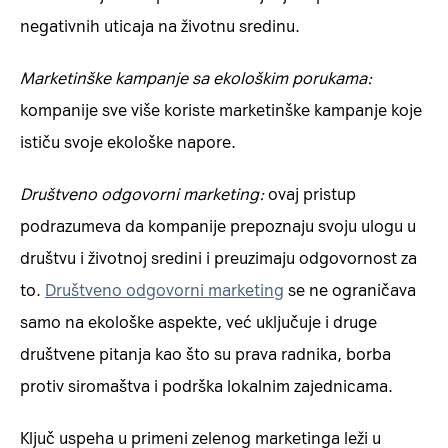
negativnih uticaja na životnu sredinu.
Marketinške kampanje sa ekološkim porukama:
kompanije sve više koriste marketinške kampanje koje
ističu svoje ekološke napore.
Društveno odgovorni marketing:
ovaj pristup
podrazumeva da kompanije prepoznaju svoju ulogu u
društvu i životnoj sredini i preuzimaju odgovornost za
to.
Društveno odgovorni marketing
se ne ograničava
samo na ekološke aspekte, već uključuje i druge
društvene pitanja kao što su prava radnika, borba
protiv siromaštva i podrška lokalnim zajednicama.
Ključ uspeha u primeni zelenog marketinga leži u