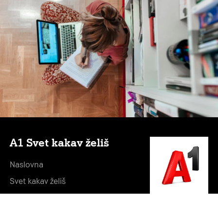
A1 Svet kakav želiš
Naslovna
Svet kakav želiš
Vesti