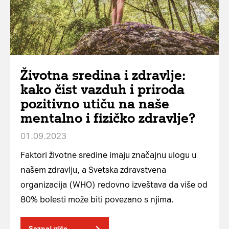
Životna sredina i zdravlje:
kako čist vazduh i priroda
pozitivno utiču na naše
mentalno i fizičko zdravlje?
01.09.2023
Faktori životne sredine imaju značajnu ulogu u
našem zdravlju, a Svetska zdravstvena
organizacija (WHO) redovno izveštava da više od
80% bolesti može biti povezano s njima.
Saznaj više